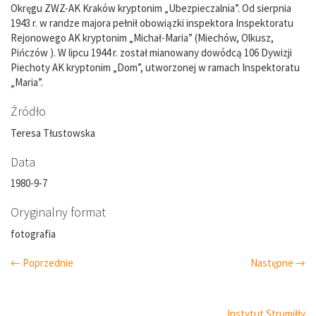
Okręgu ZWZ-AK Kraków kryptonim „Ubezpieczalnia”. Od sierpnia
1943 r. w randze majora pełnił obowiązki inspektora Inspektoratu
Rejonowego AK kryptonim „Michał-Maria” (Miechów, Olkusz,
Pińczów ). W lipcu 1944 r. został mianowany dowódcą 106 Dywizji
Piechoty AK kryptonim „Dom”, utworzonej w ramach Inspektoratu
„Maria”.
Źródło
Teresa Tłustowska
Data
1980-9-7
Oryginalny format
fotografia
← Poprzednie
Następne →
Instytut Strumiłły