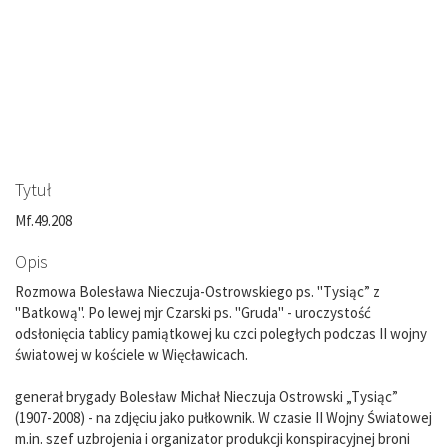
Tytuł
Mf.49.208
Opis
Rozmowa Bolesława Nieczuja-Ostrowskiego ps. "Tysiąc” z
"Batkową". Po lewej mjr Czarski ps. "Gruda" - uroczystość
odsłonięcia tablicy pamiątkowej ku czci poległych podczas II wojny
światowej w kościele w Więcławicach.
generał brygady Bolesław Michał Nieczuja Ostrowski „Tysiąc”
(1907-2008) - na zdjęciu jako pułkownik. W czasie II Wojny Światowej
m.in. szef uzbrojenia i organizator produkcji konspiracyjnej broni