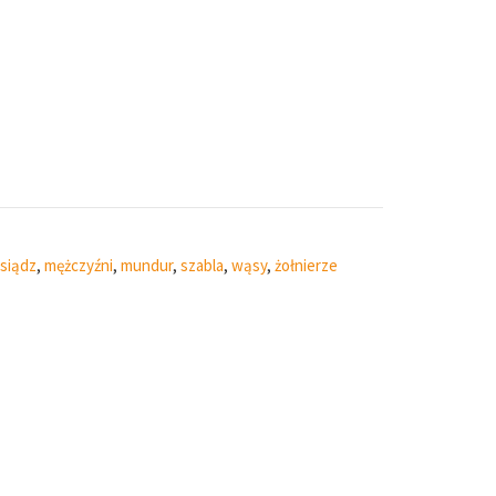
siądz
,
mężczyźni
,
mundur
,
szabla
,
wąsy
,
żołnierze