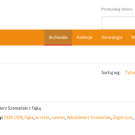
Przeszukaj zbiory
Archiwalia
Kolekcje
Genealogia
W
Sortuj wg:
Tytu
erz Szomański z fajką.
y:
1920-1929
,
fajka
,
krzesło
,
sweter
,
Włodzimierz Szomański
,
Zagórzyce
,