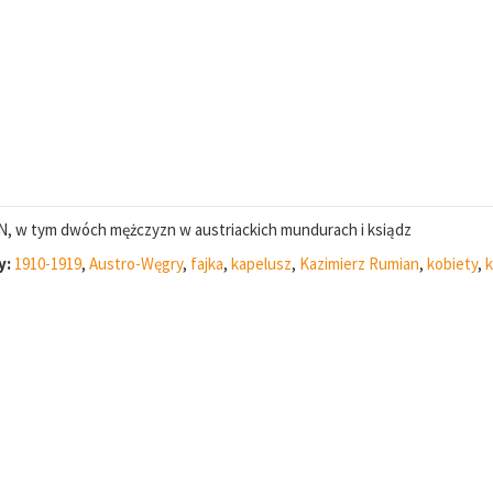
, w tym dwóch mężczyzn w austriackich mundurach i ksiądz
y:
1910-1919
,
Austro-Węgry
,
fajka
,
kapelusz
,
Kazimierz Rumian
,
kobiety
,
k