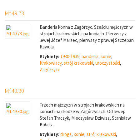
Mf.49.73
Banderia konna z Zagórzyc. Sześciu mężczyzn w
strojach krakowskich i na koniach. Pierwszy z
lewej Józef Marzec, pierwszy z prawej Szczepan
Kawula.
Etykiety:
1930-1939
,
banderia
,
konie
,
Krakowiacy
,
strój krakowski
,
uroczystości
,
Zagórzyce
Mf.49.30
Trzech mężczyzn w strojach krakowskich na
koniach na drodze w Zagórzycach. Od lewej:
Stefan Traczyk, Mieczysław Dziwisz, Stanisław
Kołacz.
Etykiety:
droga
,
konie
,
strój krakowski
,