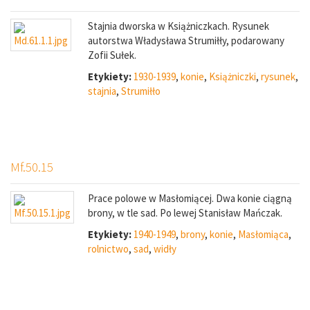
Stajnia dworska w Książniczkach. Rysunek
autorstwa Władysława Strumiłły, podarowany
Zofii Sułek.
Etykiety:
1930-1939
,
konie
,
Książniczki
,
rysunek
,
stajnia
,
Strumiłło
Mf.50.15
Prace polowe w Masłomiącej. Dwa konie ciągną
brony, w tle sad. Po lewej Stanisław Mańczak.
Etykiety:
1940-1949
,
brony
,
konie
,
Masłomiąca
,
rolnictwo
,
sad
,
widły