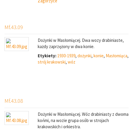
Zagórzyce
Mf.43.09
Dożynki w Masłomiącej. Dwa wozy drabiniaste,
każdy zaprzężony w dwa konie.
Etykiety:
1930-1939
,
dożynki
,
konie
,
Masłomiąca
,
strój krakowski
,
wóz
Mf.43.08
Dożynki w Masłomiącej. Wóz drabiniasty z dwoma
końmi, na wozie grupa osób w strojach
krakowskich i orkiestra.