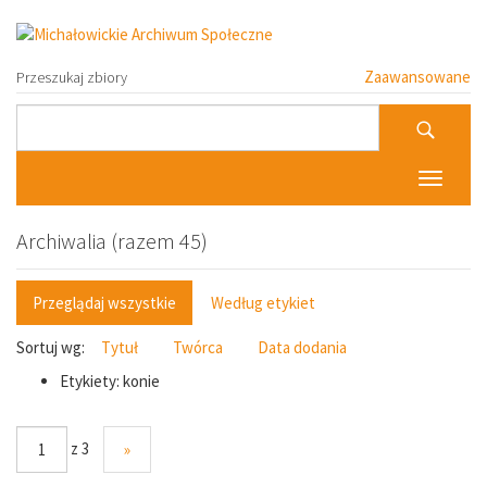
Zaawansowane
Przeszukaj zbiory
Toggle n
Archiwalia (razem 45)
Przeglądaj wszystkie
Według etykiet
Sortuj wg:
Tytuł
Twórca
Data dodania
Etykiety: konie
z 3
»