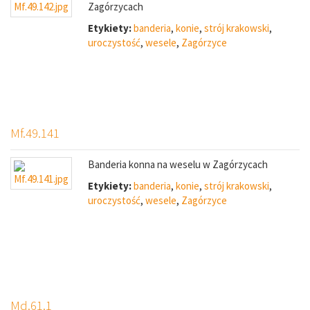
Zagórzycach
Etykiety:
banderia
,
konie
,
strój krakowski
,
uroczystość
,
wesele
,
Zagórzyce
Mf.49.141
Banderia konna na weselu w Zagórzycach
Etykiety:
banderia
,
konie
,
strój krakowski
,
uroczystość
,
wesele
,
Zagórzyce
Md.61.1