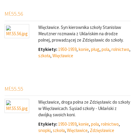
Mf.55.56
Więcławice. Syn kierownika szkoły Stanisław
Meutzner rozmawia z Uklańskim na drodze
polnej, prowadzącej ze Zdzięsławic do szkoły.
Etykiety:
1950-1959
,
konie
,
pług
,
pola
,
rolnictwo
,
szkoła
,
Więcławice
Mf.55.55
Więcławice, droga polna ze Zdzięsławic do szkoły
w Więcławicach. Sąsiad szkoły - Uklański z
dwójką swoich koni.
Etykiety:
1950-1959
,
konie
,
pola
,
rolnictwo
,
snopki
,
szkoła
,
Więcławice
,
Zdzięsławice