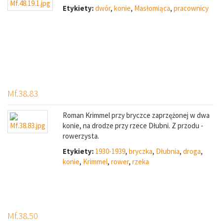
Etykiety:
dwór
,
konie
,
Masłomiąca
,
pracownicy
Mf.38.83
Roman Krimmel przy bryczce zaprzężonej w dwa
konie, na drodze przy rzece Dłubni. Z przodu -
rowerzysta.
Etykiety:
1930-1939
,
bryczka
,
Dłubnia
,
droga
,
konie
,
Krimmel
,
rower
,
rzeka
Mf.38.50