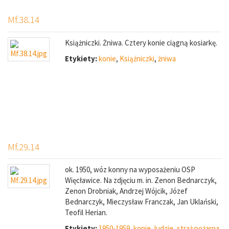
Mf.38.14
Książniczki. Żniwa. Cztery konie ciągną kosiarkę.
Etykiety:
konie
,
Książniczki
,
żniwa
Mf.29.14
ok. 1950, wóz konny na wyposażeniu OSP
Więcławice. Na zdjęciu m. in. Zenon Bednarczyk,
Zenon Drobniak, Andrzej Wójcik, Józef
Bednarczyk, Mieczysław Franczak, Jan Uklański,
Teofil Herian.
Etykiety:
1950-1959
,
konie
,
ludzie
,
straż pożarna