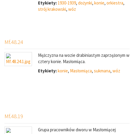
Etykiety:
1930-1939
,
dożynki
,
konie
,
orkiestra
,
strój krakowski
,
wóz
Mf.48.24
Mężczyzna na wozie drabiniastym zaprzężonym w
cztery konie. Masłomiąca.
Etykiety:
konie
,
Masłomiąca
,
sukmana
,
wóz
Mf.48.19
Grupa pracowników dworu w Masłomiącej